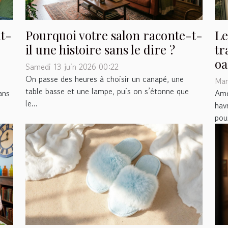
t-
Pourquoi votre salon raconte-t-
Le
il une histoire sans le dire ?
tr
oa
Samedi 13 juin 2026 00:22
On passe des heures à choisir un canapé, une
Mar
table basse et une lampe, puis on s’étonne que
ans
Amé
le...
hav
pour