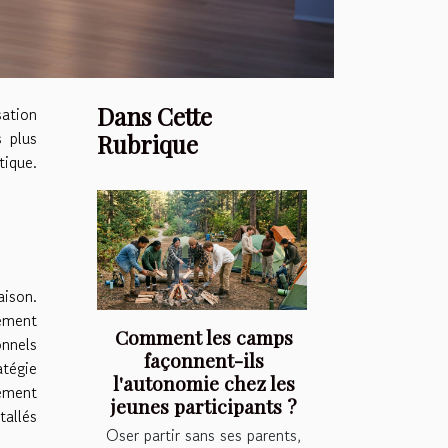
Dans Cette
sation
s plus
Rubrique
tique.
aison.
nement
Comment les camps
onnels
façonnent-ils
atégie
l'autonomie chez les
nement
jeunes participants ?
tallés
Oser partir sans ses parents,